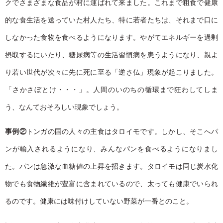
クでさまざまな食品が村に運ばれて来ました。これまで粗食で健康
的な食生活を送っていた村人たち、特に若者たちは、それまで口に
しなかった食物を食べるようになります。やがてエネルギーを過剰
摂取するにいたり、糖尿病等の生活習慣病を患うようになり、親よ
り若い世代が次々に先に死に至る「逆さ仏」現象が起こりました。
「さかさぼとけ・・・」。人間のいのちの循環まで狂わしてしま
う、なんておそろしい現象でしょう。
事例②
トンガの国の人々の主食はタロイモです。しかし、そこへパ
ンが輸入されるようになり、みんなパンを食べるようになりまし
た。パンは急激な血糖値の上昇を招きます。タロイモは同じ炭水化
物でも食物繊維が豊富に含まれているので、太っても健康でいられ
るのです。健康には味付けしていない野菜が一番とのこと。