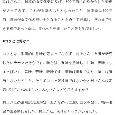
話はさらに、日本の食文化史に及び、500年前に西欧から油と砂糖
が入ってきて、これが旨味のもととなったこと、日本食は300年
前、庶民が食文化の担い手となることを通じて完成し、それまで生
きる糧であった食は、文化へと発達したこと等を学びました。
■
コクとは何か？
コクとは、学術的に意味が定まっておらず、村上さんご自身が研究
したいテーマだそうです。味とは、五味を意味し、甘味、塩味（し
ょっぱい）、旨味、苦味、酸味です。辛味は痛覚であり、味には該
当しないとのこと。そしてコク＝残り味ではないかと村上さんは定
義づけておられました。みなさんはどう考えますか？
村上さんの還暦記念講演は、みんなの心に深いコクを残し、拍手喝
采で幕を閉じました。村上さん、ありがとうございました。