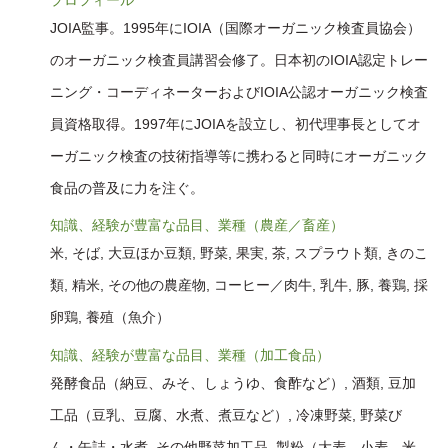
プロフィール
JOIA監事。1995年にIOIA（国際オーガニック検査員協会）
のオーガニック検査員講習会修了。日本初のIOIA認定トレー
ニング・コーディネーターおよびIOIA公認オーガニック検査
員資格取得。1997年にJOIAを設立し、初代理事長としてオ
ーガニック検査の技術指導等に携わると同時にオーガニック
食品の普及に力を注ぐ。
知識、経験が豊富な品目、業種（農産／畜産）
米, そば, 大豆ほか豆類, 野菜, 果実, 茶, スプラウト類, きのこ
類, 精米, その他の農産物, コーヒー／肉牛, 乳牛, 豚, 養鶏, 採
卵鶏, 養殖（魚介）
知識、経験が豊富な品目、業種（加工食品）
発酵食品（納豆、みそ、しょうゆ、食酢など）, 酒類, 豆加
工品（豆乳、豆腐、水煮、煮豆など）, 冷凍野菜, 野菜び
ん・缶詰・水煮, その他野菜加工品, 製粉（大麦、小麦、米